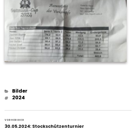
Kategorien
Bilder
Schlagwörter
2024
Beitragsnavigation
VORHERIGER
Vorheriger
30.05.2024: Stockschützenturnier
Beitrag: