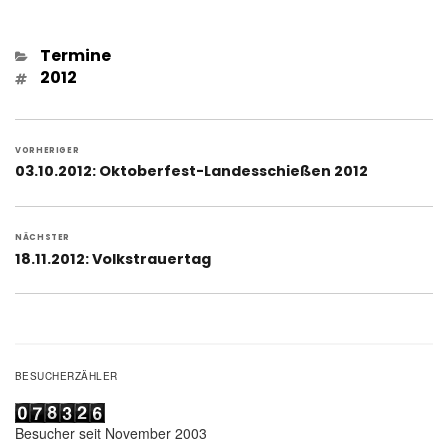
Kategorien
Termine
Schlagwörter
2012
Beitragsnavigation
VORHERIGER
Vorheriger
03.10.2012: Oktoberfest-Landesschießen 2012
Beitrag:
NÄCHSTER
Nächster
18.11.2012: Volkstrauertag
Beitrag:
BESUCHERZÄHLER
Besucher seit November 2003