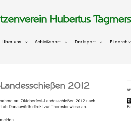
tzenverein Hubertus Tagmer
Über uns
Schießsport
Dartsport
Bildarchiv
t-Landesschießen 2012
B
eilnahme am Oktoberfest-Landesschießen 2012 nach
B
t ab Donauwörth direkt zur Theresienwiese an.
 melden.