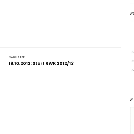
W
NÄCHSTER
Nächster
19.10.2012: Start RWK 2012/13
Beitrag:
WI