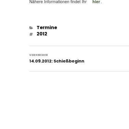
Nähere Informationen findet Ihr
hier
.
Kategorien
Termine
Schlagwörter
2012
Beitragsnavigation
VORHERIGER
Vorheriger
14.09.2012: Schießbeginn
Beitrag: