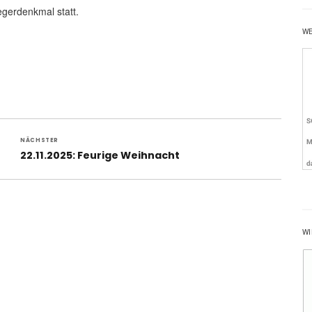
egerdenkmal statt.
W
NÄCHSTER
Nächster
22.11.2025: Feurige Weihnacht
Beitrag:
WI