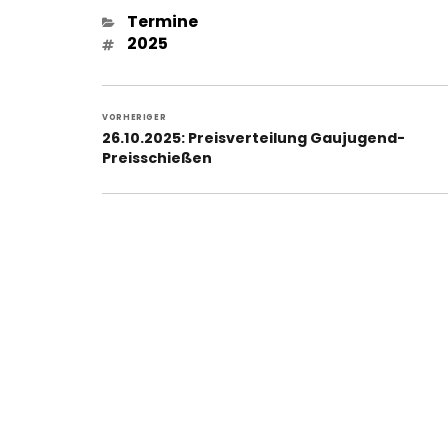
Kategorien
Termine
Schlagwörter
2025
Beitragsnavigation
VORHERIGER
Vorheriger
26.10.2025: Preisverteilung Gaujugend-
Beitrag:
Preisschießen