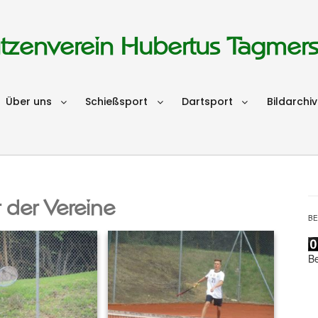
tzenverein Hubertus Tagmer
Über uns
Schießsport
Dartsport
Bildarchiv
 der Vereine
B
B