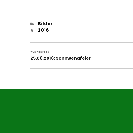
Kategorien
Bilder
Schlagwörter
2016
Beitragsnavigation
VORHERIGER
Vorheriger
25.06.2016: Sonnwendfeier
Beitrag: