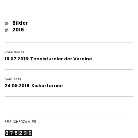
Kategorien
Bilder
Schlagwörter
2016
Beitragsnavigation
VORHERIGER
Vorheriger
16.07.2016: Tennisturnier der Vereine
Beitrag:
NÄCHSTER
Nächster
24.09.2016: Kickerturnier
Beitrag:
BESUCHERZÄHLER