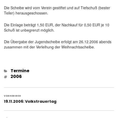
Die Scheibe wird vom Verein gestiftet und auf Tiefschuß (bester
Teiler) herausgeschossen.
Die Einlage beträgt 1,50 EUR, der Nachkauf für 0,50 EUR je 10
Schuß ist unbegrenzt möglich.
Die Übergabe der Jugendscheibe erfolgt am 26.12.2006 abends
zusammen mit der Verleihung der Weihnachtsscheibe.
Kategorien
Termine
Schlagwörter
2006
Beitragsnavigation
VORHERIGER
Vorheriger
19.11.2006: Volkstrauertag
Beitrag: