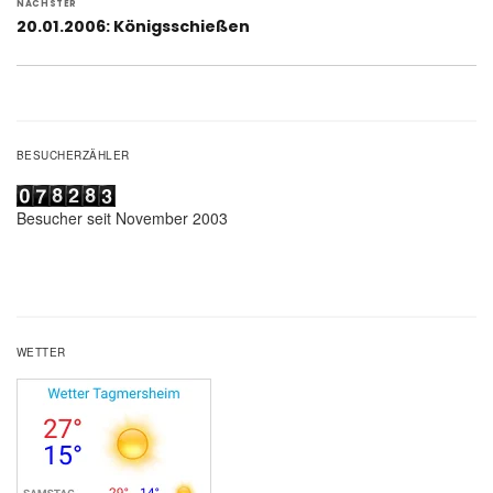
NÄCHSTER
Nächster
20.01.2006: Königsschießen
Beitrag:
BESUCHERZÄHLER
Besucher seit November 2003
WETTER