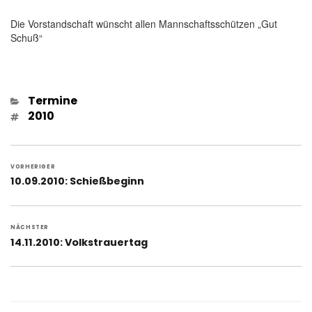
Die Vorstandschaft wünscht allen Mannschaftsschützen „Gut
Schuß“
Kategorien
Termine
Schlagwörter
2010
Beitragsnavigation
VORHERIGER
Vorheriger
10.09.2010: Schießbeginn
Beitrag:
NÄCHSTER
Nächster
14.11.2010: Volkstrauertag
Beitrag: