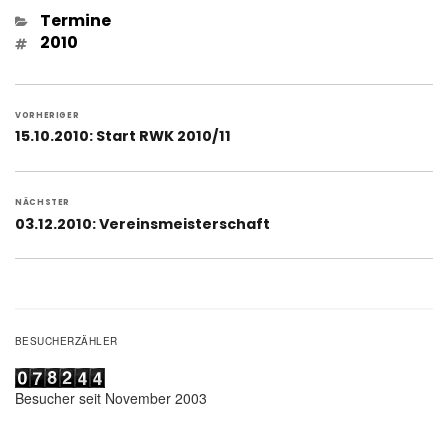
Kategorien
Termine
Schlagwörter
2010
Beitragsnavigation
VORHERIGER
Vorheriger
15.10.2010: Start RWK 2010/11
Beitrag:
NÄCHSTER
Nächster
03.12.2010: Vereinsmeisterschaft
Beitrag:
BESUCHERZÄHLER
Besucher seit November 2003