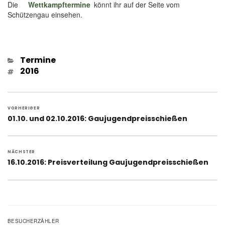
Die
Wettkampftermine
könnt ihr auf der Seite vom
Schützengau einsehen.
Kategorien
Termine
Schlagwörter
2016
Beitragsnavigation
VORHERIGER
Vorheriger
01.10. und 02.10.2016: Gaujugendpreisschießen
Beitrag:
NÄCHSTER
Nächster
16.10.2016: Preisverteilung Gaujugendpreisschießen
Beitrag:
BESUCHERZÄHLER