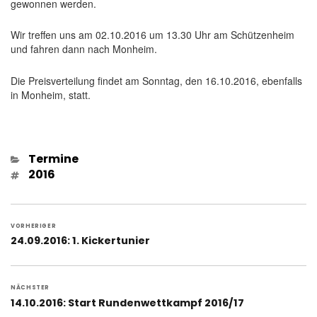
gewonnen werden.
Wir treffen uns am 02.10.2016 um 13.30 Uhr am Schützenheim
und fahren dann nach Monheim.
Die Preisverteilung findet am Sonntag, den 16.10.2016, ebenfalls
in Monheim, statt.
Kategorien
Termine
Schlagwörter
2016
Beitragsnavigation
VORHERIGER
Vorheriger
24.09.2016: 1. Kickertunier
Beitrag:
NÄCHSTER
Nächster
14.10.2016: Start Rundenwettkampf 2016/17
Beitrag: