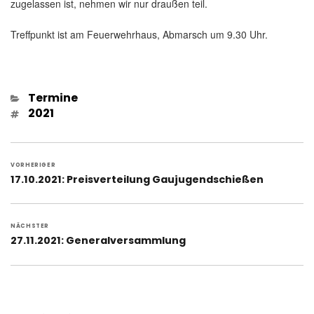
zugelassen ist, nehmen wir nur draußen teil.
Treffpunkt ist am Feuerwehrhaus, Abmarsch um 9.30 Uhr.
Kategorien
Termine
Schlagwörter
2021
Beitragsnavigation
VORHERIGER
Vorheriger
17.10.2021: Preisverteilung Gaujugendschießen
Beitrag:
NÄCHSTER
Nächster
27.11.2021: Generalversammlung
Beitrag: