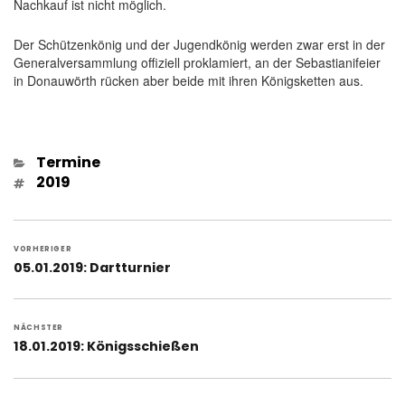
Nachkauf ist nicht möglich.
Der Schützenkönig und der Jugendkönig werden zwar erst in der
Generalversammlung offiziell proklamiert, an der Sebastianifeier
in Donauwörth rücken aber beide mit ihren Königsketten aus.
Kategorien
Termine
Schlagwörter
2019
Beitragsnavigation
VORHERIGER
Vorheriger
05.01.2019: Dartturnier
Beitrag:
NÄCHSTER
Nächster
18.01.2019: Königsschießen
Beitrag: