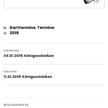
Kategorien
Darttermine
,
Termine
Schlagwörter
2019
Beitragsnavigation
VORHERIGER
Vorheriger
04.01.2019: Königsschießen
Beitrag:
NÄCHSTER
Nächster
11.01.2019: Königsschießen
Beitrag:
BESUCHERZÄHLER