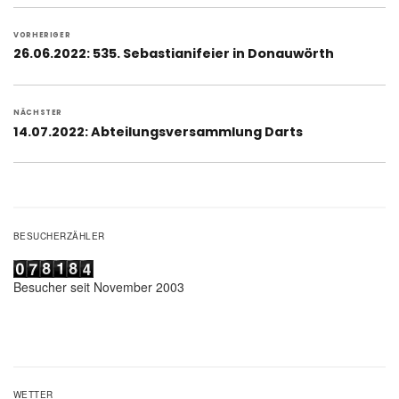
Beitragsnavigation
VORHERIGER
Vorheriger
26.06.2022: 535. Sebastianifeier in Donauwörth
Beitrag:
NÄCHSTER
Nächster
14.07.2022: Abteilungsversammlung Darts
Beitrag:
BESUCHERZÄHLER
Besucher seit November 2003
WETTER