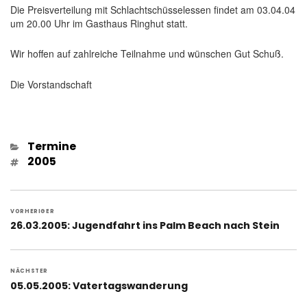
Die Preisverteilung mit Schlachtschüsselessen findet am 03.04.04
um 20.00 Uhr im Gasthaus Ringhut statt.
Wir hoffen auf zahlreiche Teilnahme und wünschen Gut Schuß.
Die Vorstandschaft
Kategorien
Termine
Schlagwörter
2005
Beitragsnavigation
VORHERIGER
Vorheriger
26.03.2005: Jugendfahrt ins Palm Beach nach Stein
Beitrag:
NÄCHSTER
Nächster
05.05.2005: Vatertagswanderung
Beitrag: