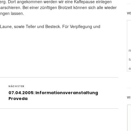
Berg. Dort angekommen werden wir eine Kaffepause einlegen
chieren. Bei einer zünftigen Brotzeit können sich alle wieder
ingen lassen.
W
Laune, sowie Teller und Besteck. Für Verpflegung und
NÄCHSTER
Nächster
07.04.2005: Informationsveranstaltung
WI
Beitrag:
Proveda