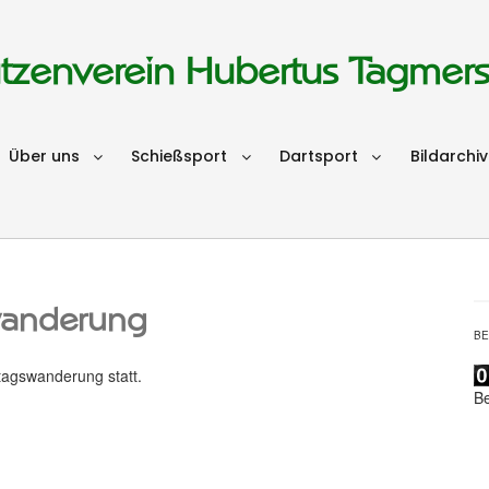
tzenverein Hubertus Tagmer
Über uns
Schießsport
Dartsport
Bildarchiv
wanderung
B
rtagswanderung statt.
B