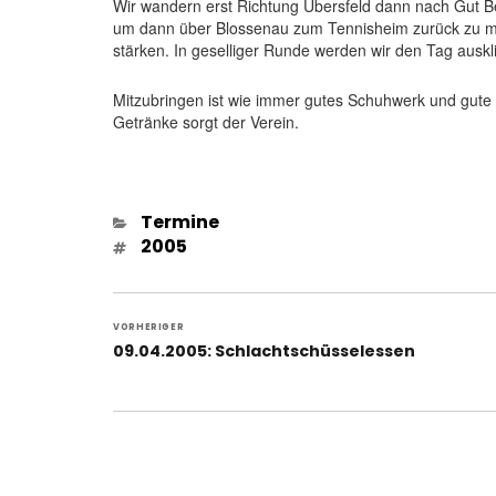
Wir wandern erst Richtung Übersfeld dann nach Gut 
um dann über Blossenau zum Tennisheim zurück zu mars
stärken. In geselliger Runde werden wir den Tag auskl
Mitzubringen ist wie immer gutes Schuhwerk und gute 
Getränke sorgt der Verein.
Kategorien
Termine
Schlagwörter
2005
Beitragsnavigation
VORHERIGER
Vorheriger
09.04.2005: Schlachtschüsselessen
Beitrag: