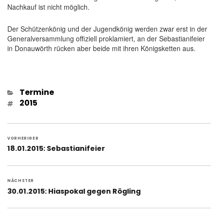
Nachkauf ist nicht möglich.
Der Schützenkönig und der Jugendkönig werden zwar erst in der
Generalversammlung offiziell proklamiert, an der Sebastianifeier
in Donauwörth rücken aber beide mit ihren Königsketten aus.
Kategorien
Termine
Schlagwörter
2015
Beitragsnavigation
VORHERIGER
Vorheriger
18.01.2015: Sebastianifeier
Beitrag:
NÄCHSTER
Nächster
30.01.2015: Hiaspokal gegen Rögling
Beitrag: