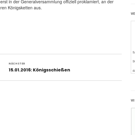
st in der Generalversammlung offiziell proklamiert, an der
hren Königsketten aus.
W
NÄCHSTER
Nächster
15.01.2016: Königsschießen
Beitrag:
WI