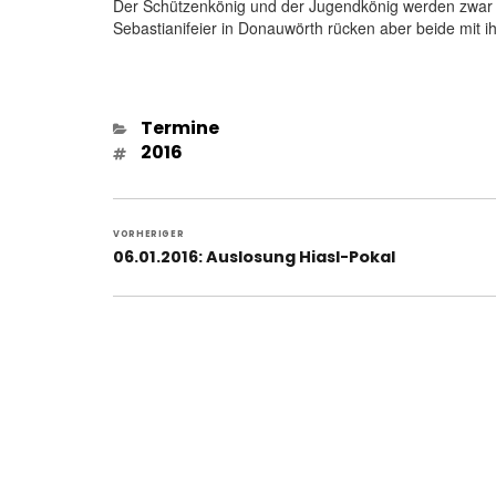
Der Schützenkönig und der Jugendkönig werden zwar er
Sebastianifeier in Donauwörth rücken aber beide mit i
Kategorien
Termine
Schlagwörter
2016
Beitragsnavigation
VORHERIGER
Vorheriger
06.01.2016: Auslosung Hiasl-Pokal
Beitrag: