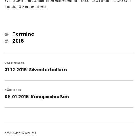
ins Schützenheim ein.
Kategorien
Termine
Schlagwörter
2016
Beitragsnavigation
VORHERIGER
Vorheriger
31.12.2015: Silvesterböllern
Beitrag:
NÄCHSTER
Nächster
08.01.2016: Königsschießen
Beitrag:
BESUCHERZÄHLER