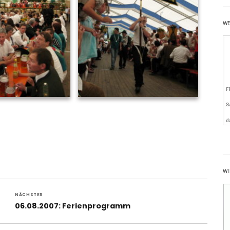
W
WI
NÄCHSTER
Nächster
06.08.2007: Ferienprogramm
Beitrag: