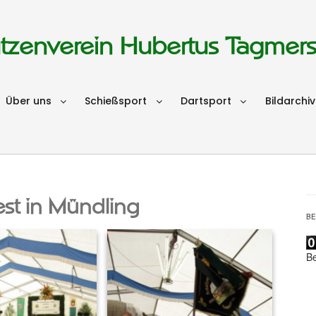
tzenverein Hubertus Tagmer
Über uns
Schießsport
Dartsport
Bildarchiv
st in Mündling
B
B