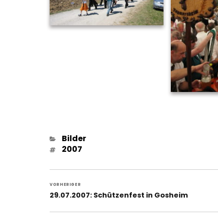
Kategorien
Bilder
Schlagwörter
2007
Beitragsnavigation
VORHERIGER
Vorheriger
29.07.2007: Schützenfest in Gosheim
Beitrag: