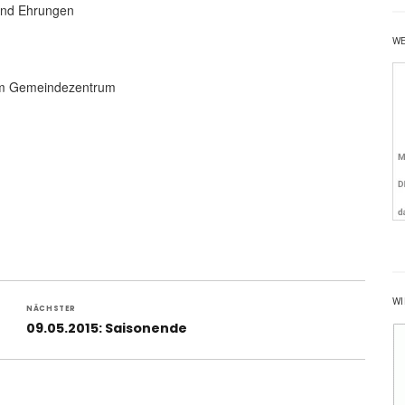
 und Ehrungen
W
 am Gemeindezentrum
WI
NÄCHSTER
Nächster
09.05.2015: Saisonende
Beitrag: