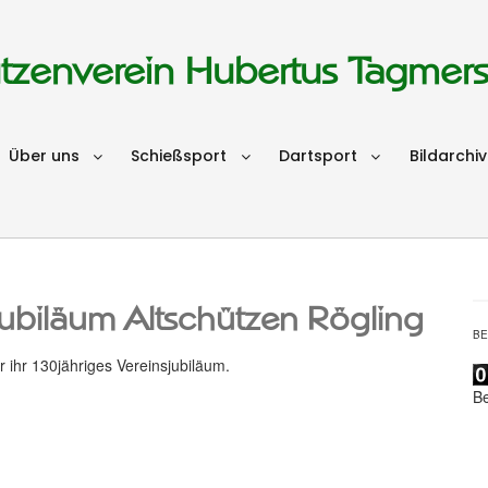
tzenverein Hubertus Tagmer
Über uns
Schießsport
Dartsport
Bildarchiv
ubiläum Altschützen Rögling
B
r ihr 130jähriges Vereinsjubiläum.
B