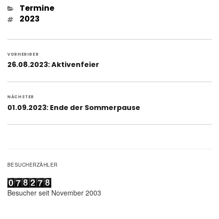
Kategorien
Termine
Schlagwörter
2023
Beitragsnavigation
VORHERIGER
Vorheriger
26.08.2023: Aktivenfeier
Beitrag:
NÄCHSTER
Nächster
01.09.2023: Ende der Sommerpause
Beitrag:
BESUCHERZÄHLER
Besucher seit November 2003