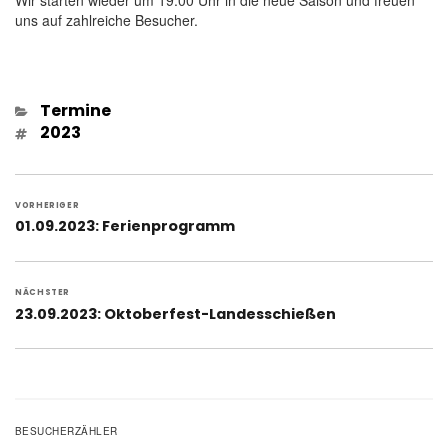
uns auf zahlreiche Besucher.
Kategorien
Termine
Schlagwörter
2023
Beitragsnavigation
VORHERIGER
Vorheriger
01.09.2023: Ferienprogramm
Beitrag:
NÄCHSTER
Nächster
23.09.2023: Oktoberfest-Landesschießen
Beitrag:
BESUCHERZÄHLER