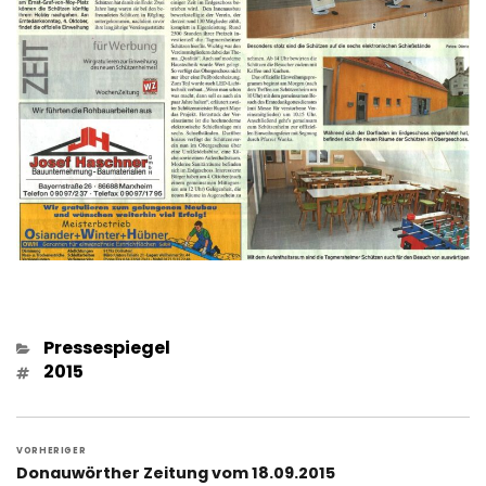
Kategorien
Pressespiegel
Schlagwörter
2015
Beitragsnavigation
VORHERIGER
Vorheriger
Donauwörther Zeitung vom 18.09.2015