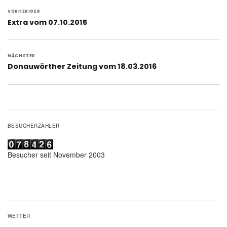
Beitragsnavigation
VORHERIGER
Vorheriger
Extra vom 07.10.2015
Beitrag:
NÄCHSTER
Nächster
Donauwörther Zeitung vom 18.03.2016
Beitrag:
BESUCHERZÄHLER
Besucher seit November 2003
WETTER