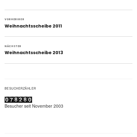
Beitragsnavigation
VORHERIGER
Vorheriger
Weihnachtsscheibe 2011
Beitrag:
NÄCHSTER
Nächster
Weihnachtsscheibe 2013
Beitrag:
BESUCHERZÄHLER
Besucher seit November 2003