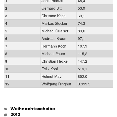
1
Josef Heckel
48,4
2
Gerhard Bittl
53,9
3
Christine Koch
69,1
4
Markus Stocker
74,3
5
Michael Quaiser
83,6
6
Andreas Braun
97,1
7
Hermann Koch
107,9
8
Michael Pauer
115,2
9
Christian Heckel
147,2
10
Felix Köpf
519,1
11
Helmut Mayr
852,0
12
Wolfgang Ringhut
9.999,9
Kategorien
Weihnachtsscheibe
Schlagwörter
2012