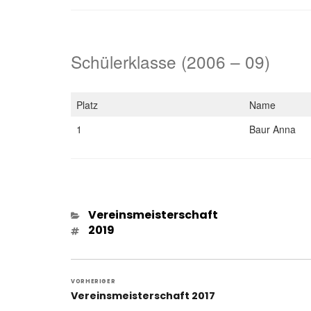
Schülerklasse (2006 – 09)
Platz
Name
1
Baur Anna
Kategorien
Vereinsmeisterschaft
Schlagwörter
2019
Beitragsnavigation
VORHERIGER
Vorheriger
Vereinsmeisterschaft 2017
Beitrag: