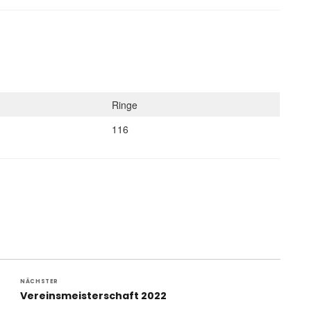
Ringe
116
NÄCHSTER
Nächster
Vereinsmeisterschaft 2022
Beitrag: