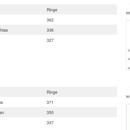
Ringe
W
362
thias
336
327
Ringe
WI
us
371
ian
355
337