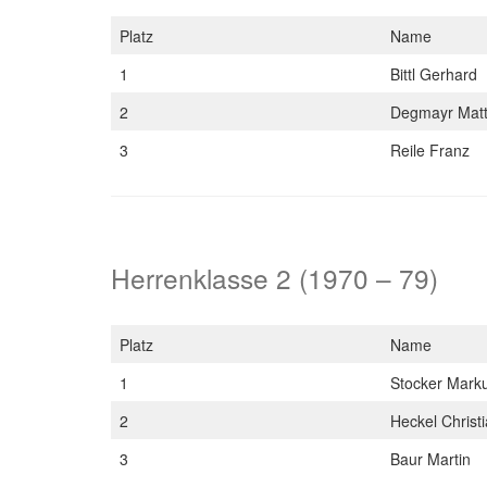
Platz
Name
1
Bittl Gerhard
2
Degmayr Mat
3
Reile Franz
Herrenklasse 2 (1970 – 79)
Platz
Name
1
Stocker Mark
2
Heckel Christ
3
Baur Martin