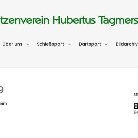
tzenverein Hubertus Tagmer
Über uns
Schießsport
Dartsport
Bildarchiv
9
B
heim
B