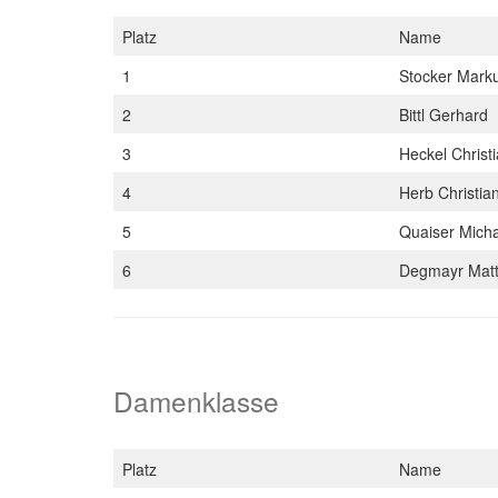
Platz
Name
1
Stocker Mark
2
Bittl Gerhard
3
Heckel Christ
4
Herb Christia
5
Quaiser Mich
6
Degmayr Mat
Damenklasse
Platz
Name