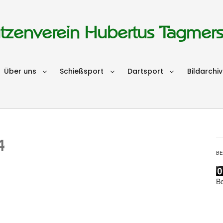
tzenverein Hubertus Tagmer
Über uns
Schießsport
Dartsport
Bildarchiv
4
B
B