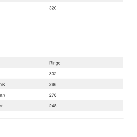
320
Ringe
302
nik
286
ian
278
er
248