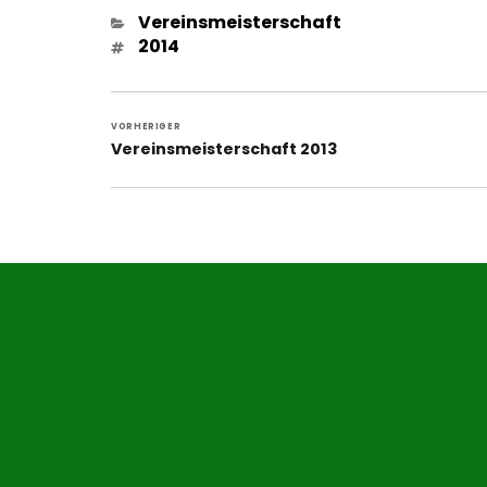
Kategorien
Vereinsmeisterschaft
Schlagwörter
2014
Beitragsnavigation
VORHERIGER
Vorheriger
Vereinsmeisterschaft 2013
Beitrag: