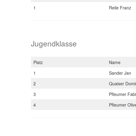
1
Reile Franz
Jugendklasse
Platz
Name
1
Sander Jan
2
Quaiser Domi
3
Pfleumer Fab
4
Pfleumer Oliv