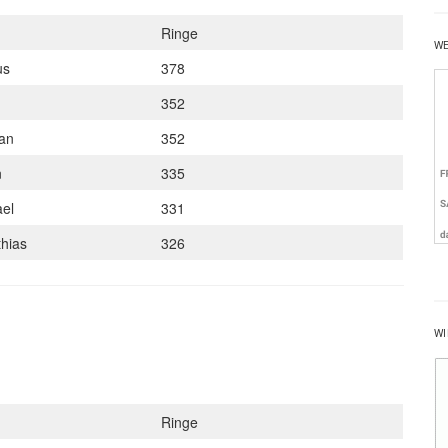
Ringe
W
us
378
352
ian
352
n
335
ael
331
thias
326
WI
Ringe