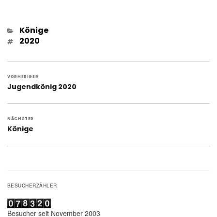
Kategorien
Könige
Schlagwörter
2020
Beitragsnavigation
VORHERIGER
Vorheriger
Jugendkönig 2020
Beitrag:
NÄCHSTER
Nächster
Könige
Beitrag:
BESUCHERZÄHLER
Besucher seit November 2003