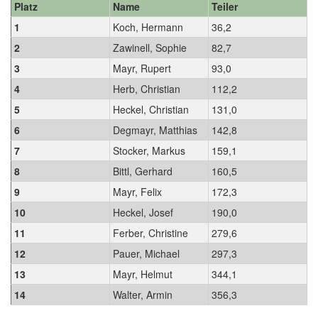
Platz
Name
Teiler
1
Koch, Hermann
36,2
2
Zawinell, Sophie
82,7
3
Mayr, Rupert
93,0
4
Herb, Christian
112,2
5
Heckel, Christian
131,0
6
Degmayr, Matthias
142,8
7
Stocker, Markus
159,1
8
Bittl, Gerhard
160,5
9
Mayr, Felix
172,3
10
Heckel, Josef
190,0
11
Ferber, Christine
279,6
12
Pauer, Michael
297,3
13
Mayr, Helmut
344,1
14
Walter, Armin
356,3