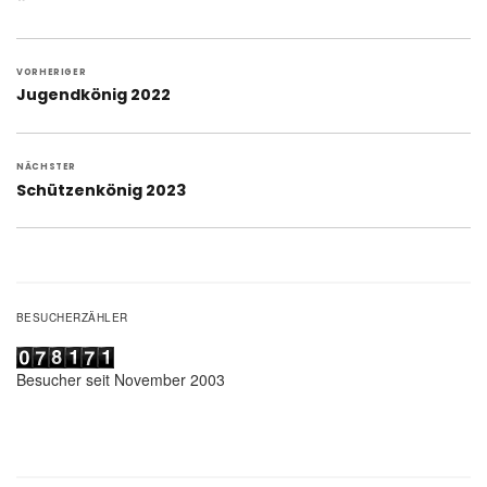
Beitragsnavigation
VORHERIGER
Vorheriger
Jugendkönig 2022
Beitrag:
NÄCHSTER
Nächster
Schützenkönig 2023
Beitrag:
BESUCHERZÄHLER
Besucher seit November 2003