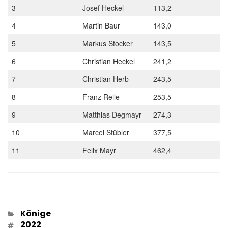
3
Josef Heckel
113,2
4
Martin Baur
143,0
5
Markus Stocker
143,5
6
Christian Heckel
241,2
7
Christian Herb
243,5
8
Franz Reile
253,5
9
Matthias Degmayr
274,3
10
Marcel Stübler
377,5
11
Felix Mayr
462,4
Kategorien
Könige
Schlagwörter
2022