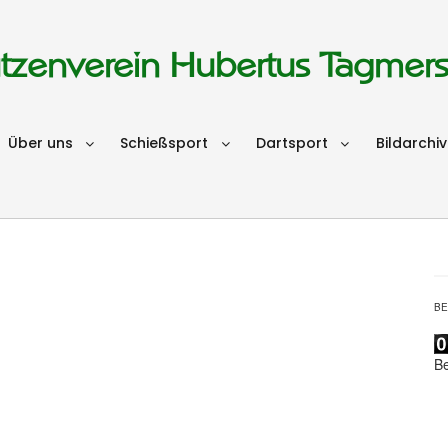
tzenverein Hubertus Tagmer
Über uns
Schießsport
Dartsport
Bildarchiv
B
B