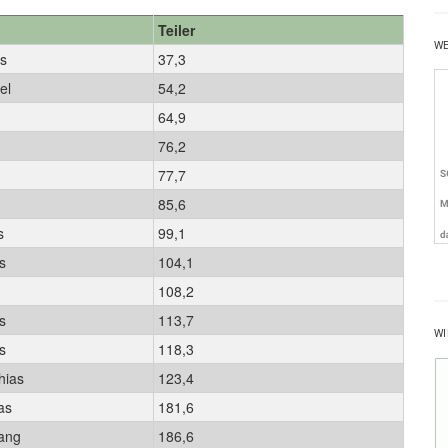
Teiler
W
us
37,3
ael
54,2
n
64,9
e
76,2
77,7
85,6
as
99,1
as
104,1
108,2
es
113,7
WI
es
118,3
hias
123,4
mas
181,6
gang
186,6