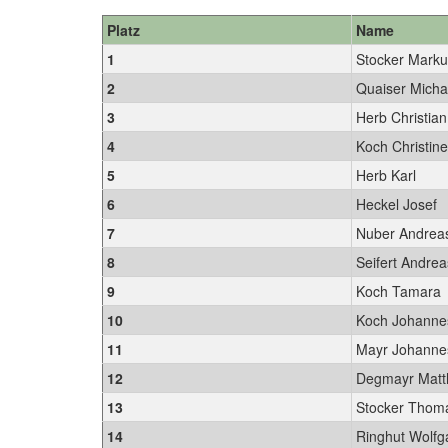
Platz
Name
1
Stocker Mark
2
Quaiser Mich
3
Herb Christia
4
Koch Christin
5
Herb Karl
6
Heckel Josef
7
Nuber Andre
8
Seifert Andre
9
Koch Tamara
10
Koch Johann
11
Mayr Johann
12
Degmayr Matt
13
Stocker Tho
14
Ringhut Wolf