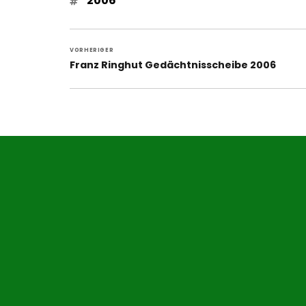
2006
Beitragsnavigation
VORHERIGER
Vorheriger
Franz Ringhut Gedächtnisscheibe 2006
Beitrag: