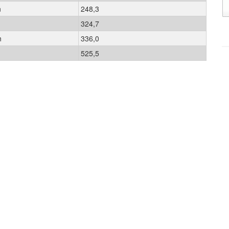
n
248,3
324,7
n
336,0
525,5