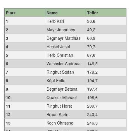
Platz
Name
Teiler
1
Herb Karl
36,6
2
Mayr Johannes
49,2
3
Degmayr Matthias
66,9
4
Heckel Josef
70,7
5
Herb Christian
87,6
6
Wechsler Andreas
146,5
7
Ringhut Stefan
179,2
8
Köpf Felix
194,7
9
Degmayr Bettina
197,4
10
Quaiser Michael
198,6
11
Ringhut Horst
239,7
12
Braun Karin
240,4
13
Koch Christine
246,3