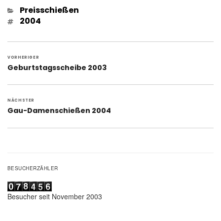
Kategorien
Preisschießen
Schlagwörter
2004
Beitragsnavigation
VORHERIGER
Vorheriger
Geburtstagsscheibe 2003
Beitrag:
NÄCHSTER
Nächster
Gau-Damenschießen 2004
Beitrag:
BESUCHERZÄHLER
Besucher seit November 2003