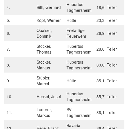
Hubertus
4.
Bittl, Gerhard
18,6 Teiler
Tagmersheim
5.
Köpf, Werner
Hütte
23,3 Teiler
Quaiser,
Freiwillige
6.
26,9 Teiler
Dominik
Feuerwehr
Stocker,
Hubertus
7.
28,0 Teiler
Thomas
Tagmersheim
Stocker,
Hubertus
8.
30,0 Teiler
Markus
Tagmersheim
Stübler,
9.
Hütte
35,1 Teiler
Marcel
Hubertus
10.
Heckel, Josef
35,7 Teiler
Tagmersheim
Lederer,
SV
11.
36,1 Teiler
Markus
Tagmersheim
Bavaria
12.
Reile, Franz
36,4 Teiler