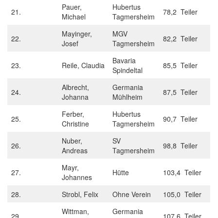
Pauer,
Hubertus
21.
78,2 Teiler
Michael
Tagmersheim
Mayinger,
MGV
22.
82,2 Teiler
Josef
Tagmersheim
Bavaria
23.
Reile, Claudia
85,5 Teiler
Spindeltal
Albrecht,
Germania
24.
87,5 Teiler
Johanna
Mühlheim
Ferber,
Hubertus
25.
90,7 Teiler
Christine
Tagmersheim
Nuber,
SV
26.
98,8 Teiler
Andreas
Tagmersheim
Mayr,
27.
Hütte
103,4 Teiler
Johannes
28.
Strobl, Felix
Ohne Verein
105,0 Teiler
Wittman,
Germania
29.
107,6 Teiler