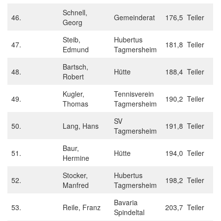
Schnell,
46.
Gemeinderat
176,5 Teiler
Georg
Steib,
Hubertus
47.
181,8 Teiler
Edmund
Tagmersheim
Bartsch,
48.
Hütte
188,4 Teiler
Robert
Kugler,
Tennisverein
49.
190,2 Teiler
Thomas
Tagmersheim
SV
50.
Lang, Hans
191,8 Teiler
Tagmersheim
Baur,
51.
Hütte
194,0 Teiler
Hermine
Stocker,
Hubertus
52.
198,2 Teiler
Manfred
Tagmersheim
Bavaria
53.
Reile, Franz
203,7 Teiler
Spindeltal