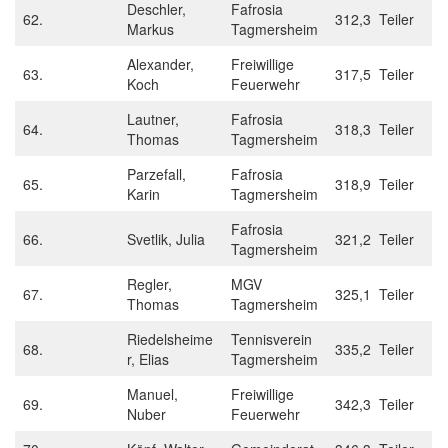
Deschler,
Fafrosia
62.
312,3 Teiler
Markus
Tagmersheim
Alexander,
Freiwillige
63.
317,5 Teiler
Koch
Feuerwehr
Lautner,
Fafrosia
64.
318,3 Teiler
Thomas
Tagmersheim
Parzefall,
Fafrosia
65.
318,9 Teiler
Karin
Tagmersheim
Fafrosia
66.
Svetlik, Julia
321,2 Teiler
Tagmersheim
Regler,
MGV
67.
325,1 Teiler
Thomas
Tagmersheim
Riedelsheime
Tennisverein
68.
335,2 Teiler
r, Elias
Tagmersheim
Manuel,
Freiwillige
69.
342,3 Teiler
Nuber
Feuerwehr