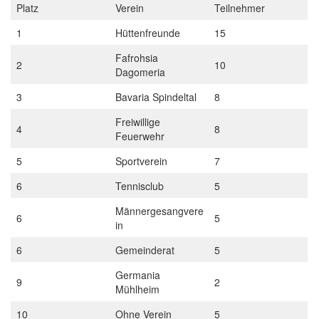
Platz
Verein
Teilnehmer
1
Hüttenfreunde
15
Fafrohsia
2
10
Dagomeria
3
Bavaria Spindeltal
8
Freiwillige
4
8
Feuerwehr
5
Sportverein
7
6
Tennisclub
5
Männergesangvere
6
5
in
6
Gemeinderat
5
Germania
9
2
Mühlheim
10
Ohne Verein
5