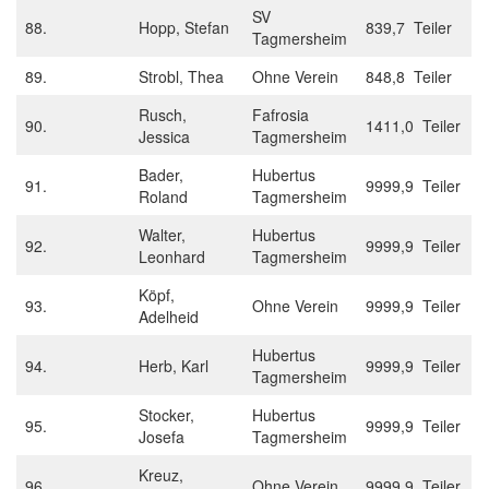
SV
88.
Hopp, Stefan
839,7 Teiler
Tagmersheim
89.
Strobl, Thea
Ohne Verein
848,8 Teiler
Rusch,
Fafrosia
90.
1411,0 Teiler
Jessica
Tagmersheim
Bader,
Hubertus
91.
9999,9 Teiler
Roland
Tagmersheim
Walter,
Hubertus
92.
9999,9 Teiler
Leonhard
Tagmersheim
Köpf,
93.
Ohne Verein
9999,9 Teiler
Adelheid
Hubertus
94.
Herb, Karl
9999,9 Teiler
Tagmersheim
Stocker,
Hubertus
95.
9999,9 Teiler
Josefa
Tagmersheim
Kreuz,
96.
Ohne Verein
9999,9 Teiler