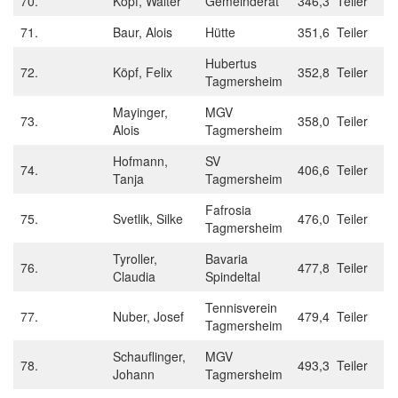
70.
Köpf, Walter
Gemeinderat
346,3 Teiler
71.
Baur, Alois
Hütte
351,6 Teiler
Hubertus
72.
Köpf, Felix
352,8 Teiler
Tagmersheim
Mayinger,
MGV
73.
358,0 Teiler
Alois
Tagmersheim
Hofmann,
SV
74.
406,6 Teiler
Tanja
Tagmersheim
Fafrosia
75.
Svetlik, Silke
476,0 Teiler
Tagmersheim
Tyroller,
Bavaria
76.
477,8 Teiler
Claudia
Spindeltal
Tennisverein
77.
Nuber, Josef
479,4 Teiler
Tagmersheim
Schauflinger,
MGV
78.
493,3 Teiler
Johann
Tagmersheim