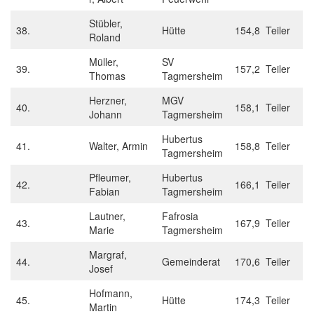
Stübler,
38.
Hütte
154,8 Teiler
Roland
Müller,
SV
39.
157,2 Teiler
Thomas
Tagmersheim
Herzner,
MGV
40.
158,1 Teiler
Johann
Tagmersheim
Hubertus
41.
Walter, Armin
158,8 Teiler
Tagmersheim
Pfleumer,
Hubertus
42.
166,1 Teiler
Fabian
Tagmersheim
Lautner,
Fafrosia
43.
167,9 Teiler
Marie
Tagmersheim
Margraf,
44.
Gemeinderat
170,6 Teiler
Josef
Hofmann,
45.
Hütte
174,3 Teiler
Martin