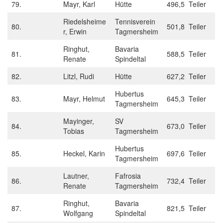
79.
Mayr, Karl
Hütte
496,5 Teiler
Riedelsheime
Tennisverein
80.
501,8 Teiler
r, Erwin
Tagmersheim
Ringhut,
Bavaria
81.
588,5 Teiler
Renate
Spindeltal
82.
Litzl, Rudi
Hütte
627,2 Teiler
Hubertus
83.
Mayr, Helmut
645,3 Teiler
Tagmersheim
Mayinger,
SV
84.
673,0 Teiler
Tobias
Tagmersheim
Hubertus
85.
Heckel, Karin
697,6 Teiler
Tagmersheim
Lautner,
Fafrosia
86.
732,4 Teiler
Renate
Tagmersheim
Ringhut,
Bavaria
87.
821,5 Teiler
Wolfgang
Spindeltal