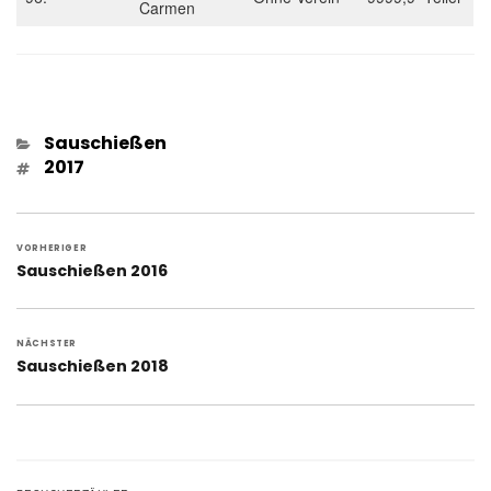
Carmen
Kategorien
Sauschießen
Schlagwörter
2017
Beitragsnavigation
VORHERIGER
Vorheriger
Sauschießen 2016
Beitrag:
NÄCHSTER
Nächster
Sauschießen 2018
Beitrag: