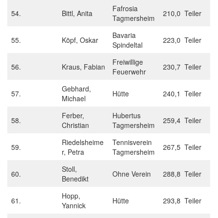
Fafrosia
54.
Bittl, Anita
210,0 Teiler
Tagmersheim
Bavaria
55.
Köpf, Oskar
223,0 Teiler
Spindeltal
Freiwillige
56.
Kraus, Fabian
230,7 Teiler
Feuerwehr
Gebhard,
57.
Hütte
240,1 Teiler
Michael
Ferber,
Hubertus
58.
259,4 Teiler
Christian
Tagmersheim
Riedelsheime
Tennisverein
59.
267,5 Teiler
r, Petra
Tagmersheim
Stoll,
60.
Ohne Verein
288,8 Teiler
Benedikt
Hopp,
61.
Hütte
293,8 Teiler
Yannick