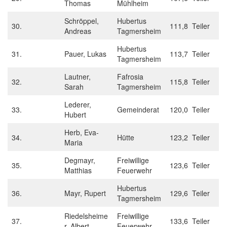
Thomas
Mühlheim
Schröppel,
Hubertus
30.
111,8 Teiler
Andreas
Tagmersheim
Hubertus
31.
Pauer, Lukas
113,7 Teiler
Tagmersheim
Lautner,
Fafrosia
32.
115,8 Teiler
Sarah
Tagmersheim
Lederer,
33.
Gemeinderat
120,0 Teiler
Hubert
Herb, Eva-
34.
Hütte
123,2 Teiler
Maria
Degmayr,
Freiwillige
35.
123,6 Teiler
Matthias
Feuerwehr
Hubertus
36.
Mayr, Rupert
129,6 Teiler
Tagmersheim
Riedelsheime
Freiwillige
37.
133,6 Teiler
r, Albert
Feuerwehr