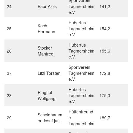
Sportverein
24
Baur Alois
Tagmersheim
141,2
e.V.
Hubertus
Koch
25
Tagmersheim
154,2
Hermann
e.V.
Hubertus
Stocker
26
Tagmersheim
155,6
Manfred
e.V.
Sportverein
27
Litzl Torsten
Tagmersheim
172,8
e.V.
Hubertus
Ringhut
28
Tagmersheim
175,3
Wolfgang
e.V.
Hüttenfreund
Scheidhamm
29
e
189,7
er Josef jun.
Tagmersheim