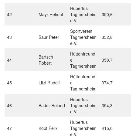
Hubertus
42
Mayr Helmut
Tagmersheim
350,6
e.V.
Sportverein
43
Baur Peter
Tagmersheim
352,8
e.V.
Hüttenfreund
Bartsch
44
e
358,7
Robert
Tagmersheim
Hüttenfreund
45
Litzl Rudolf
e
374,7
Tagmersheim
Hubertus
46
Bader Roland
Tagmersheim
394,3
e.V.
Hubertus
47
Köpf Felix
Tagmersheim
415,0
e.V.