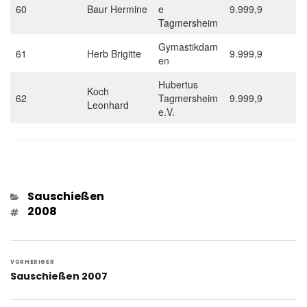
60
Baur Hermine
e
9.999,9
Tagmersheim
Gymastikdam
61
Herb Brigitte
9.999,9
en
Hubertus
Koch
62
Tagmersheim
9.999,9
Leonhard
e.V.
Kategorien
Sauschießen
Schlagwörter
2008
Beitragsnavigation
VORHERIGER
Vorheriger
Sauschießen 2007
Beitrag: