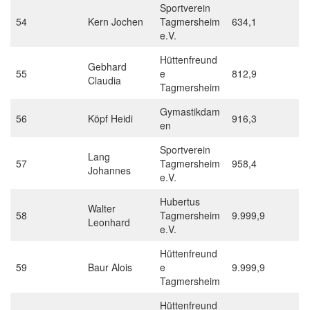
Sportverein
54
Kern Jochen
Tagmersheim
634,1
e.V.
Hüttenfreund
Gebhard
55
e
812,9
Claudia
Tagmersheim
Gymastikdam
56
Köpf Heidi
916,3
en
Sportverein
Lang
57
Tagmersheim
958,4
Johannes
e.V.
Hubertus
Walter
58
Tagmersheim
9.999,9
Leonhard
e.V.
Hüttenfreund
59
Baur Alois
e
9.999,9
Tagmersheim
Hüttenfreund