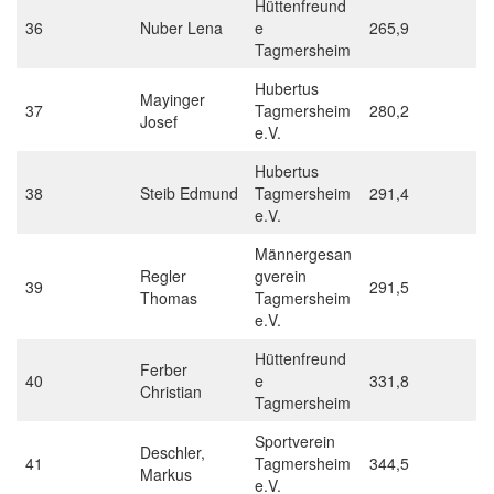
Hüttenfreund
36
Nuber Lena
e
265,9
Tagmersheim
Hubertus
Mayinger
37
Tagmersheim
280,2
Josef
e.V.
Hubertus
38
Steib Edmund
Tagmersheim
291,4
e.V.
Männergesan
Regler
gverein
39
291,5
Thomas
Tagmersheim
e.V.
Hüttenfreund
Ferber
40
e
331,8
Christian
Tagmersheim
Sportverein
Deschler,
41
Tagmersheim
344,5
Markus
e.V.