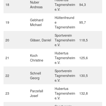
Nuber
18
Tagmersheim
94,3
Andreas
e.V.
Hüttenfreund
Gebhard
19
e
95,7
Michael
Tagmersheim
Sportverein
20
Gläser, Daniel
Tagmersheim
118,5
e.V.
Hubertus
Koch
21
Tagmersheim
125,6
Christine
e.V.
Sportverein
Schnell
22
Tagmersheim
130,5
Georg
e.V.
Hubertus
Parzefall
23
Tagmersheim
132,8
Josef
e.V.