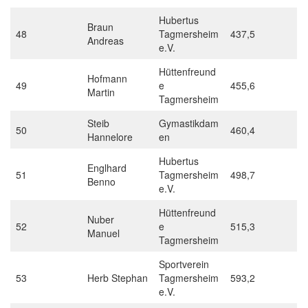
Hubertus
Braun
48
Tagmersheim
437,5
Andreas
e.V.
Hüttenfreund
Hofmann
49
e
455,6
Martin
Tagmersheim
Steib
Gymastikdam
50
460,4
Hannelore
en
Hubertus
Englhard
51
Tagmersheim
498,7
Benno
e.V.
Hüttenfreund
Nuber
52
e
515,3
Manuel
Tagmersheim
Sportverein
53
Herb Stephan
Tagmersheim
593,2
e.V.