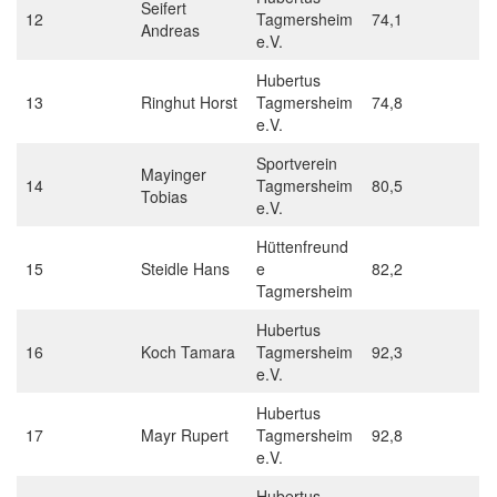
Seifert
12
Tagmersheim
74,1
Andreas
e.V.
Hubertus
13
Ringhut Horst
Tagmersheim
74,8
e.V.
Sportverein
Mayinger
14
Tagmersheim
80,5
Tobias
e.V.
Hüttenfreund
15
Steidle Hans
e
82,2
Tagmersheim
Hubertus
16
Koch Tamara
Tagmersheim
92,3
e.V.
Hubertus
17
Mayr Rupert
Tagmersheim
92,8
e.V.
Hubertus