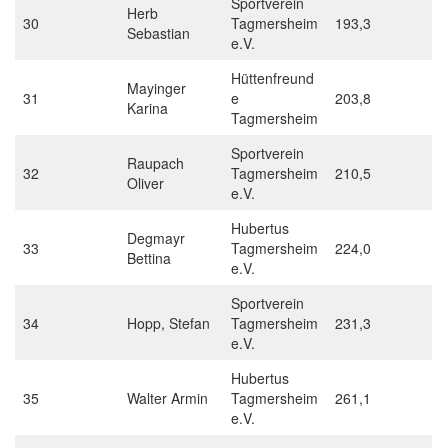
Sportverein
Herb
30
Tagmersheim
193,3
Sebastian
e.V.
Hüttenfreund
Mayinger
31
e
203,8
Karina
Tagmersheim
Sportverein
Raupach
32
Tagmersheim
210,5
Oliver
e.V.
Hubertus
Degmayr
33
Tagmersheim
224,0
Bettina
e.V.
Sportverein
34
Hopp, Stefan
Tagmersheim
231,3
e.V.
Hubertus
35
Walter Armin
Tagmersheim
261,1
e.V.