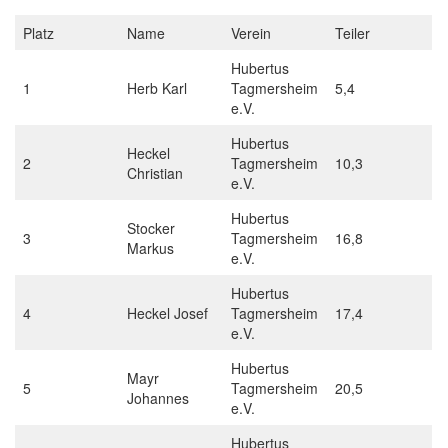
Platz
Name
Verein
Teiler
Hubertus
1
Herb Karl
Tagmersheim
5,4
e.V.
Hubertus
Heckel
2
Tagmersheim
10,3
Christian
e.V.
Hubertus
Stocker
3
Tagmersheim
16,8
Markus
e.V.
Hubertus
4
Heckel Josef
Tagmersheim
17,4
e.V.
Hubertus
Mayr
5
Tagmersheim
20,5
Johannes
e.V.
Hubertus