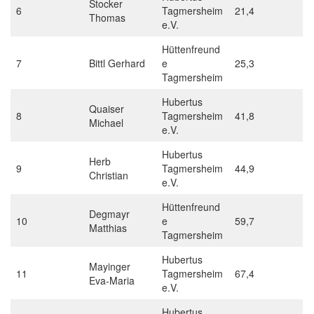
Stocker
6
Tagmersheim
21,4
Thomas
e.V.
Hüttenfreund
7
Bittl Gerhard
e
25,3
Tagmersheim
Hubertus
Quaiser
8
Tagmersheim
41,8
Michael
e.V.
Hubertus
Herb
9
Tagmersheim
44,9
Christian
e.V.
Hüttenfreund
Degmayr
10
e
59,7
Matthias
Tagmersheim
Hubertus
Mayinger
11
Tagmersheim
67,4
Eva-Maria
e.V.
Hubertus