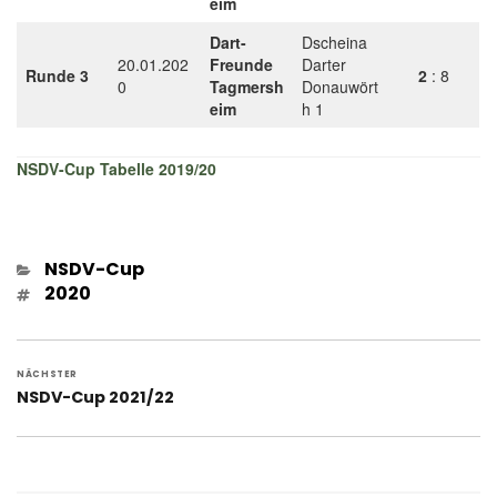
eim
Dart-
Dscheina
20.01.202
Freunde
Darter
Runde 3
2
: 8
0
Tagmersh
Donauwört
eim
h 1
NSDV-Cup Tabelle 2019/20
Kategorien
NSDV-Cup
Schlagwörter
2020
Beitragsnavigation
NÄCHSTER
Nächster
NSDV-Cup 2021/22
Beitrag: