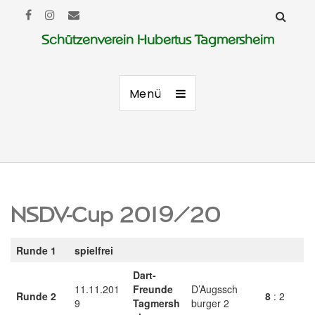
Schützenverein Hubertus Tagmersheim
Menü
NSDV-Cup 2019/20
Runde 1
spielfrei
Dart-
11.11.201
Freunde
D’Augssch
Runde 2
8
: 2
9
Tagmersh
burger 2