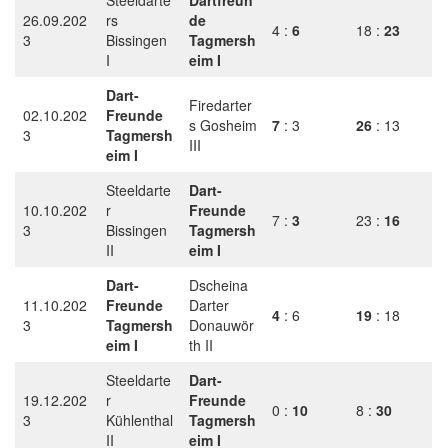
Steeldarte
Dartfreun
26.09.202
rs
de
4 :
6
18 :
23
3
Bissingen
Tagmersh
I
eim I
Dart-
Firedarter
02.10.202
Freunde
s Gosheim
7
: 3
26
: 13
3
Tagmersh
III
eim I
Steeldarte
Dart-
10.10.202
r
Freunde
7 :
3
23 :
16
3
Bissingen
Tagmersh
II
eim I
Dart-
Dscheina
11.10.202
Freunde
Darter
4
: 6
19
: 18
3
Tagmersh
Donauwör
eim I
th II
Steeldarte
Dart-
19.12.202
r
Freunde
0 :
10
8 :
30
3
Kühlenthal
Tagmersh
II
eim I