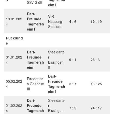
SSV Glött
eim I
Dart-
VfR
10.01.202
Freunde
Neuburg
4
: 6
19
: 19
4
Tagmersh
Steelers
eim I
Rückrund
e
Dart-
Steeldarte
31.01.202
Freunde
r
9
: 1
28
: 6
4
Tagmersh
Bissingen
eim
II
Dart-
Firedarter
05.02.202
Freunde
s Gosheim
3 :
7
16 :
25
4
Tagmersh
III
eim I
Dart-
Steeldarte
21.02.202
Freunde
r
7
: 3
24
: 17
4
Tagmersh
Bissingen