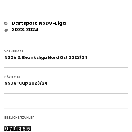
Kategorien
Dartsport
,
NSDV-Liga
Schlagwörter
2023
,
2024
Beitragsnavigation
VORHERIGER
Vorheriger
NSDV 3. Bezirksliga Nord Ost 2023/24
Beitrag:
NÄCHSTER
Nächster
NSDV-Cup 2023/24
Beitrag:
BESUCHERZÄHLER