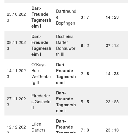
Dart-
Dartfreund
25.10.202
Freunde
e
3
: 7
14
: 23
3
Tagmersh
Bopfingen
eim I
Dart-
Dscheina
08.11.202
Freunde
Darter
8
: 2
27
: 12
3
Tagmersh
Donauwör
eim I
th III
O´Keys
Dart-
14.11.202
Bulls
Freunde
2 :
8
14 :
28
3
Weißenbu
Tagmersh
rg II
eim I
Dart-
Firedarter
27.11.202
Freunde
s Gosheim
5 :
5
23 :
23
3
Tagmersh
II
eim I
Dart-
Lilien
12.12.202
Freunde
Darters
7 :
3
23 :
13
3
Tagmersh