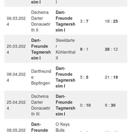
eim I
I
Dscheina
Dart-
06.03.202
Darter
Freunde
3 :
7
18 :
25
4
Donauwör
Tagmersh
th II
eim I
Dart-
Steeldarte
20.03.202
Freunde
r
9
: 1
28
: 12
4
Tagmersh
Kühlenthal
eim I
II
Dart-
Dartfreund
08.04.202
Freunde
e
5 :
5
21 :
19
4
Tagmersh
Bopfingen
eim I
Dscheina
Dart-
25.04.202
Darter
Freunde
0 :
10
9 :
30
4
Donauwör
Tagmersh
th III
eim I
Dart-
O´Keys
08.05.202
Freunde
Bulls