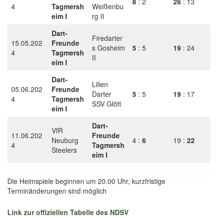
8
: 2
26
: 13
4
Tagmersh
Weißenbu
eim I
rg II
Dart-
Firedarter
15.05.202
Freunde
s Gosheim
5
: 5
19
: 24
4
Tagmersh
II
eim I
Dart-
Lilien
05.06.202
Freunde
Darter
5
: 5
19
: 17
4
Tagmersh
SSV Glött
eim I
Dart-
VfR
11.06.202
Freunde
Neuburg
4 :
6
19 :
22
4
Tagmersh
Steelers
eim I
Die Heimspiele beginnen um 20.00 Uhr, kurzfristige
Terminänderungen sind möglich
Link zur offiziellen Tabelle des NDSV