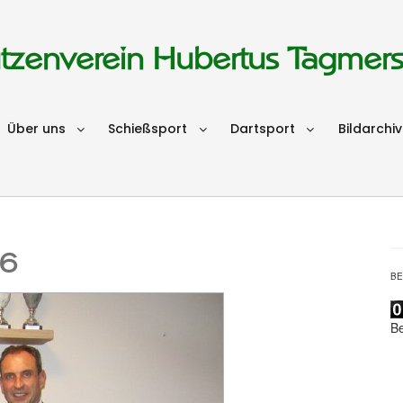
tzenverein Hubertus Tagmer
Über uns
Schießsport
Dartsport
Bildarchiv
16
B
B