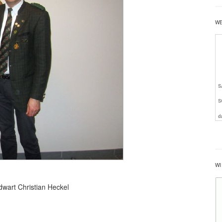
W
WI
dwart Christian Heckel