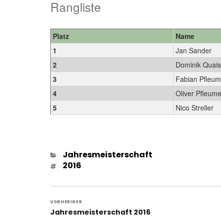
Rangliste
Platz
Name
1
Jan Sander
2
Dominik Quai
3
Fabian Pfleu
4
Oliver Pfleum
5
Nico Streller
Kategorien
Jahresmeisterschaft
Schlagwörter
2016
Beitragsnavigation
VORHERIGER
Vorheriger
Jahresmeisterschaft 2016