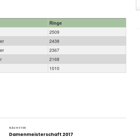
Ringe
2509
ser
2438
mer
2367
er
2168
1010
NÄCHSTER
Nächster
Damenmeisterschaft 2017