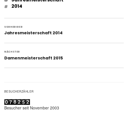
Schlagwörter
2014
Beitragsnavigation
VORHERIGER
Vorheriger
Jahresmeisterschaft 2014
Beitrag:
NÄCHSTER
Nächster
Damenmeisterschaft 2015
Beitrag:
BESUCHERZÄHLER
Besucher seit November 2003