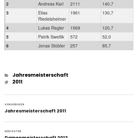
2
Andreas Karl
2111
140,7
3
Elias
1961
130,7
Riedelsheimer
4
Lukas Regler
1569
120,7
5
Patrik Swetlik
572
52,0
6
Jonas Stübler
257
85,7
Kategorien
Jahresmeisterschaft
Schlagwörter
2011
Beitragsnavigation
VORHERIGER
Vorheriger
Jahresmeisterschaft 2011
Beitrag:
NÄCHSTER
Nächster
Damenmeisterschaft 2012