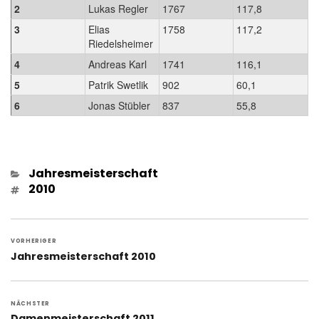
2
Lukas Regler
1767
117,8
3
Elias
1758
117,2
Riedelsheimer
4
Andreas Karl
1741
116,1
5
Patrik Swetlik
902
60,1
6
Jonas Stübler
837
55,8
Kategorien
Jahresmeisterschaft
Schlagwörter
2010
Beitragsnavigation
VORHERIGER
Vorheriger
Jahresmeisterschaft 2010
Beitrag:
NÄCHSTER
Nächster
Damenmeisterschaft 2011