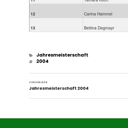
12
Carina Hammel
13
Bettina Degmayr
Kategorien
Jahresmeisterschaft
Schlagwörter
2004
Beitragsnavigation
VORHERIGER
Vorheriger
Jahresmeisterschaft 2004
Beitrag: