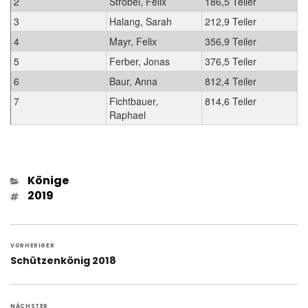
2
Strobel, Felix
186,5 Teiler
3
Halang, Sarah
212,9 Teiler
4
Mayr, Felix
356,9 Teiler
5
Ferber, Jonas
376,5 Teiler
6
Baur, Anna
812,4 Teiler
7
Fichtbauer,
814,6 Teiler
Raphael
Kategorien
Könige
Schlagwörter
2019
Beitragsnavigation
VORHERIGER
Vorheriger
Schützenkönig 2018
Beitrag:
NÄCHSTER