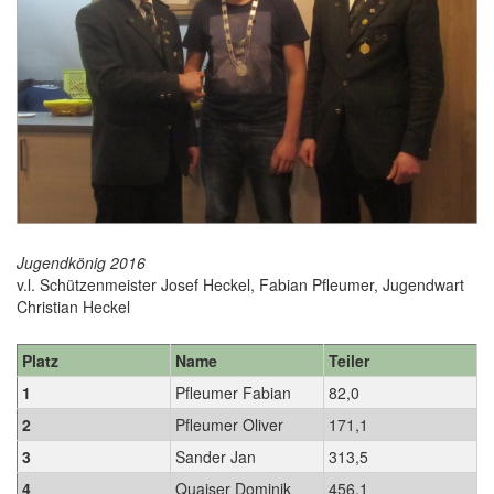
Jugendkönig 2016
v.l. Schützenmeister Josef Heckel, Fabian Pfleumer, Jugendwart
Christian Heckel
Platz
Name
Teiler
1
Pfleumer Fabian
82,0
2
Pfleumer Oliver
171,1
3
Sander Jan
313,5
4
Quaiser Dominik
456,1