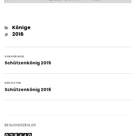
Kategorien
Könige
Schlagwörter
2016
Beitragsnavigation
VORHERIGER
Vorheriger
Schützenkönig 2015
Beitrag:
NÄCHSTER
Nächster
Schützenkönig 2016
Beitrag:
BESUCHERZÄHLER