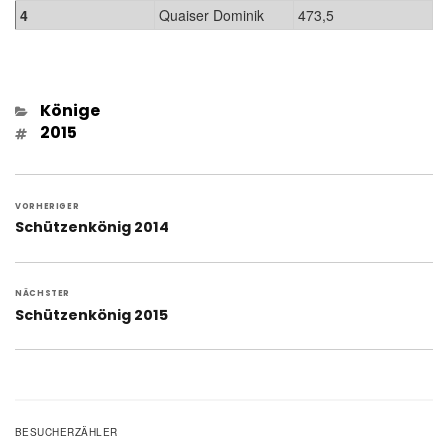
4
Quaiser Dominik
473,5
Kategorien
Könige
Schlagwörter
2015
Beitragsnavigation
VORHERIGER
Vorheriger
Schützenkönig 2014
Beitrag:
NÄCHSTER
Nächster
Schützenkönig 2015
Beitrag:
BESUCHERZÄHLER