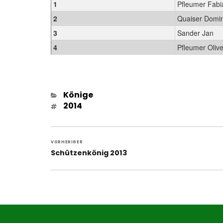
1
Pfleumer Fabi
2
Quaiser Domin
3
Sander Jan
4
Pfleumer Olive
Kategorien
Könige
Schlagwörter
2014
Beitragsnavigation
VORHERIGER
Vorheriger
Schützenkönig 2013
Beitrag: