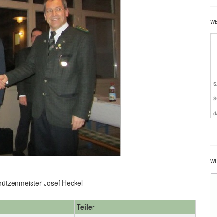
W
WI
chützenmeister Josef Heckel
Teiler