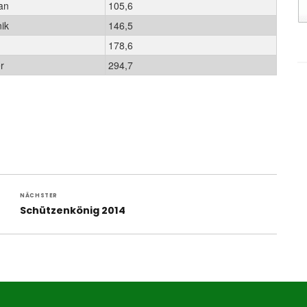
an
105,6
ik
146,5
178,6
r
294,7
NÄCHSTER
Nächster
Schützenkönig 2014
Beitrag: