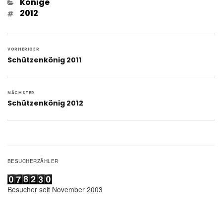
Kategorien
Könige
Schlagwörter
2012
Beitragsnavigation
VORHERIGER
Vorheriger
Schützenkönig 2011
Beitrag:
NÄCHSTER
Nächster
Schützenkönig 2012
Beitrag:
BESUCHERZÄHLER
Besucher seit November 2003