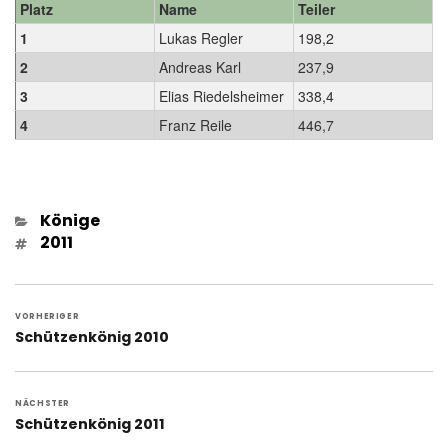
Platz
Name
Teiler
1
Lukas Regler
198,2
2
Andreas Karl
237,9
3
Elias Riedelsheimer
338,4
4
Franz Reile
446,7
Kategorien
Könige
Schlagwörter
2011
Beitragsnavigation
VORHERIGER
Vorheriger
Schützenkönig 2010
Beitrag:
NÄCHSTER
Nächster
Schützenkönig 2011
Beitrag: